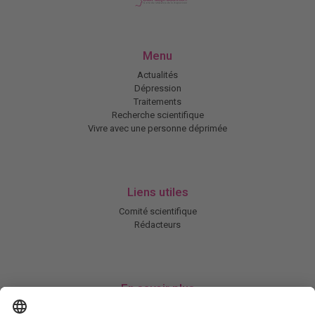
Menu
Actualités
Dépression
Traitements
Recherche scientifique
Vivre avec une personne déprimée
Liens utiles
Comité scientifique
Rédacteurs
En savoir plus
Charte HIC